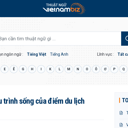
n ngôn ngữ :
Tiếng Việt
Tiếng Anh
Lĩnh vực :
Tất c
E
Ê
G
H
I
K
L
M
N
O
Ô
Ơ
P
Q
 trình sống của điểm du lịch
TO