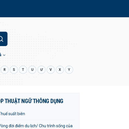
ả
R
S
T
U
Ư
V
X
Y
P THUẬT NGỮ THÔNG DỤNG
Thuế suất biên
Vòng đời điểm du lịch/ Chu trình sống của