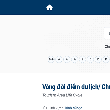
Chọ
0-9
A
Ă
Â
B
C
D
Ð
Vòng đời điểm du lịch/ Chu
Tourism Area Life Cycle
Lĩnh vực :
Kinh tế học